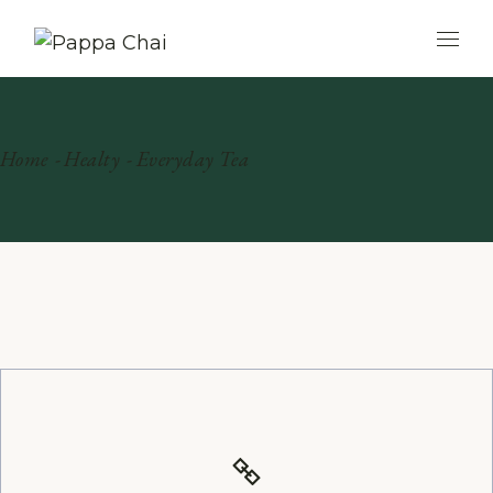
Home
Healty
Everyday Tea