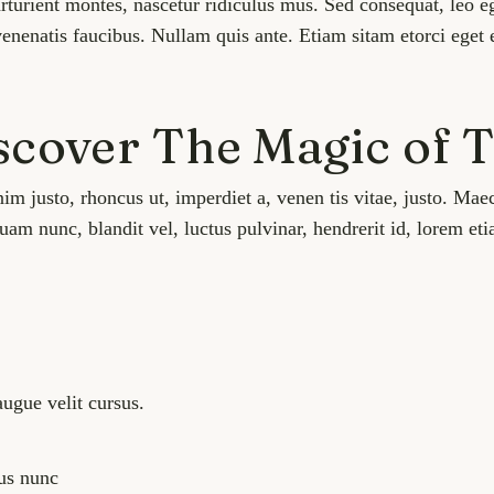
urient montes, nascetur ridiculus mus. Sed consequat, leo eg
 venenatis faucibus. Nullam quis ante. Etiam sitam etorci eget 
scover The Magic of T
enim justo, rhoncus ut, imperdiet a, venen tis vitae, justo. 
m nunc, blandit vel, luctus pulvinar, hendrerit id, lorem eti
ugue velit cursus.
sus nunc