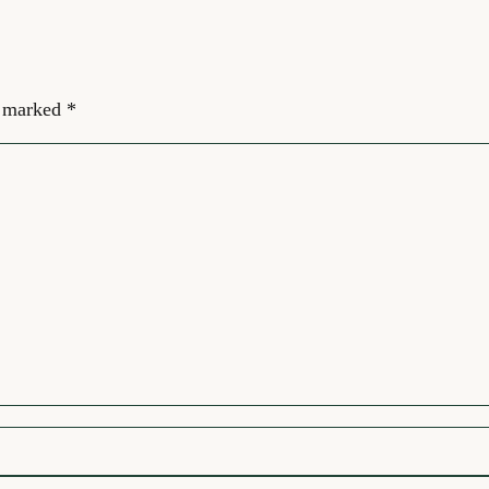
e marked
*