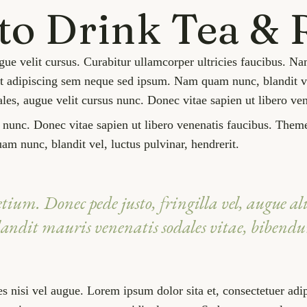
 to Drink Tea & 
ue velit cursus. Curabitur ullamcorper ultricies faucibus. N
 adipiscing sem neque sed ipsum. Nam quam nunc, blandit vel,
es, augue velit cursus nunc. Donec vitae sapien ut libero ven
 nunc. Donec vitae sapien ut libero venenatis faucibus. Them
am nunc, blandit vel, luctus pulvinar, hendrerit.
ium. Donec pede justo, fringilla vel, augue ali
blandit mauris venenatis sodales vitae, bibendu
cies nisi vel augue. Lorem ipsum dolor sita et, consectetuer a